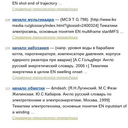
EN shot end of trajectory …
Справочник технического переводчика
начало мультикадра
— (МСЭ Т G.798). [http://www.iks
108
media.ru/glossary/index.html?glossid=2400324] Тематики
электросвязь, основные понятия EN multiframe startMFS …
Справочник технического переводчика
начало набухания
— (напр. уровня воды в барабане
109
котла, парогенераторе, компенсаторе давления, корпусе
ядерного реактора при аварии) [А.С.Гольдберг. Англо
русский энергетический словарь. 2006 г.] Тематики
энергетика в целом EN swelling onset …
Справочник технического переводчика
начало обмотки
— &mdash; [Я.Н.Лугинский, М.С.Фези
110
Жилинская, Ю.С.Кабиров. Англо русский словарь по
электротехнике и электроэнергетике, Москва, 1999]
Тематики электротехника, основные понятия EN inputstart of
a winding …
Справочник технического переводчика