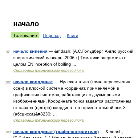
начало
Толкование
Перевод
Книги
начало кипения
— &mdash; [А.С.Гольдберг. Англо русский
101
энергетический словарь. 2006 г.] Тематики энергетика в
целом EN inception of boiling …
Справочник технического переводчика
начало координат
— Нулевая точка (точка пересечения
102
осей) в плоской системе координат, применяемой в
графических системах, работающих с двухмерными
изображениями. Координата точки задается расстоянием
от начала (центра) координат по горизонтальной оси X
(абсцисса)&#8230; …
Справочник технического переводчика
начало координат (графопостроителя)
— &mdash;
103