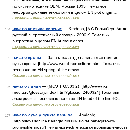
[Е.С.Алексеев, А.А.Мячев. Англо русский толковый словарь
по системотехнике ЭВМ. Москва 1993] Тематики
информационные технологии в целом EN plot origin …
Справочник технического переводчика
начало кризиса кипения
— &mdash; [А.С.Гольдберг. Англо
104
русский энергетический словарь. 2006 г.] Тематики
энергетика в целом EN burnout onset …
Справочник технического переводчика
начало кроны
— Зона ствола, где начинаются нижние
105
сучья кроны. [http://www.wood.ru/ru/slterm.html] Тематики
лесоводство EN spring of the crown …
Справочник технического переводчика
начало линии
— (МСЭ Т G.983.2). [http://www.iks
106
media.ru/glossary/index.html?glossid=2400324] Тематики
электросвязь, основные понятия EN head of the lineHOL …
Справочник технического переводчика
начало луча у пункта взрыва
— &mdash;
107
[http://slovarionline.ru/anglo russkiy slovar neftegazovoy
promyishlennosti/] Тематики нефтегазовая промышленность